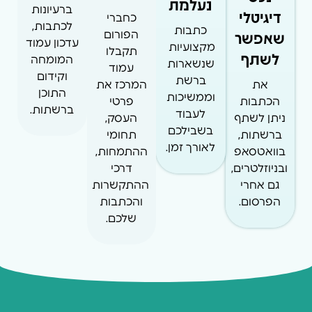
נעלמת
ברעיונות
דיגיטלי
כחברי
לכתבות,
כתבות
שאפשר
הפורום
עדכון עמוד
מקצועיות
תקבלו
לשתף
המומחה
שנשארות
עמוד
וקידום
ברשת
את
המרכז את
התוכן
וממשיכות
הכתבות
פרטי
ברשתות.
לעבוד
ניתן לשתף
העסק,
בשבילכם
ברשתות,
תחומי
לאורך זמן.
בוואטסאפ
ההתמחות,
ובניוזלטרים,
דרכי
גם אחרי
ההתקשרות
הפרסום.
והכתבות
שלכם.