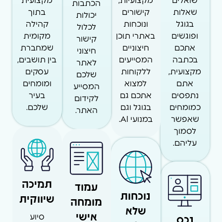
שואלים
מקצועיות,
מקצועית
הכתבות
שאלות
קישורים
בתוך
יכולות
בגוגל
ונוכחות
קהילה
לכלול
ופוגשים
באתרי תוכן
מקומית
קישור
אתכם
חיצוניים
שמחברת
חיצוני
בכתבה
המסייעים
בין תושבים,
לאתר
מקצועית,
ללקוחות
עסקים
שלכם
אתם
למצוא
ומומחים
המסייע
נתפסים
אתכם גם
בעיר
לקידום
כמומחים
בגוגל וגם
שלכם.
האתר.
שאפשר
במנועי AI.
לסמוך
עליהם.
תמיכה
עמוד
נוכחות
שיווקית
מומחה
שלא
אישי
נכס
סיוע