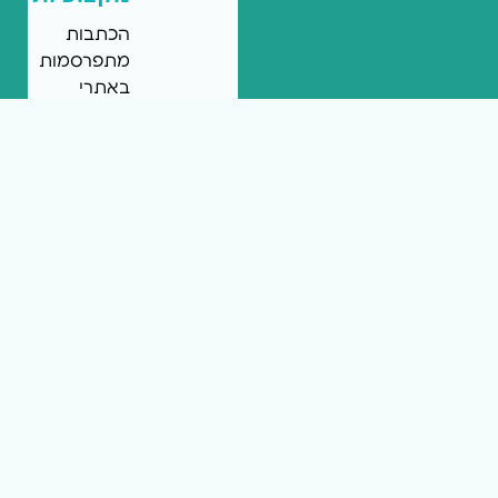
הכתבות
מתפרסמות
באתרי
החדשות
המקומיות
של
רשת
mcity
ומציגות
את
המומחיות
שלכם.
הכתבות
יכולות
להיכתב
על
ידיכם
או