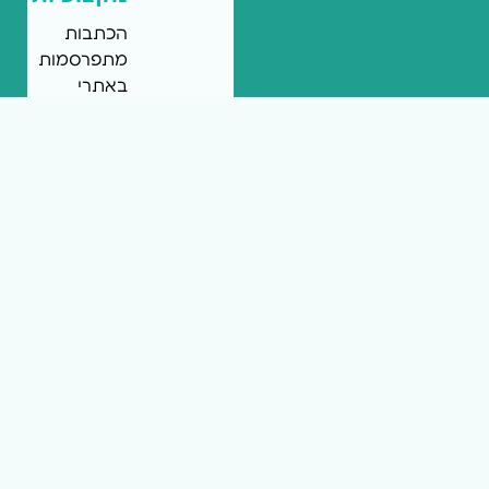
הכתבות
מתפרסמות
באתרי
החדשות
המקומיות
של
רשת
mcity
ומציגות
את
המומחיות
שלכם.
הכתבות
יכולות
להיכתב
על
ידיכם
או