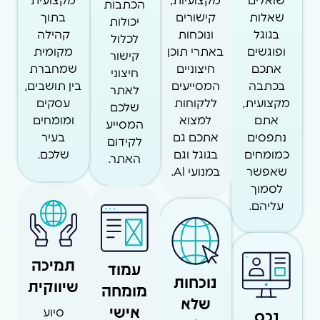
שואלים
מקצועיות,
מקצועית
הכתבות
שאלות
קישורים
בתוך
יכולות
בגוגל
ונוכחות
קהילה
לכלול
ופוגשים
באתרי תוכן
מקומית
קישור
אתכם
חיצוניים
שמחברת
חיצוני
בכתבה
המסייעים
בין תושבים,
לאתר
מקצועית,
ללקוחות
עסקים
שלכם
אתם
למצוא
ומומחים
המסייע
נתפסים
אתכם גם
בעיר
לקידום
כמומחים
בגוגל וגם
שלכם.
האתר.
שאפשר
במנועי AI.
לסמוך
עליהם.
תמיכה
עמוד
נוכחות
שיווקית
מומחה
שלא
אישי
נכס
סיוע