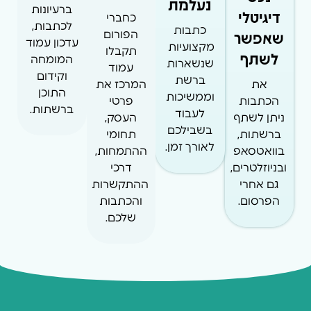
נעלמת
ברעיונות
דיגיטלי
כחברי
לכתבות,
כתבות
שאפשר
הפורום
עדכון עמוד
מקצועיות
תקבלו
לשתף
המומחה
שנשארות
עמוד
וקידום
ברשת
את
המרכז את
התוכן
וממשיכות
הכתבות
פרטי
ברשתות.
לעבוד
ניתן לשתף
העסק,
בשבילכם
ברשתות,
תחומי
לאורך זמן.
בוואטסאפ
ההתמחות,
ובניוזלטרים,
דרכי
גם אחרי
ההתקשרות
הפרסום.
והכתבות
שלכם.