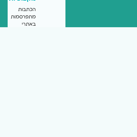
הכתבות
מתפרסמות
באתרי
החדשות
המקומיות
של
רשת
mcity
ומציגות
את
המומחיות
שלכם.
הכתבות
יכולות
להיכתב
על
ידיכם
או