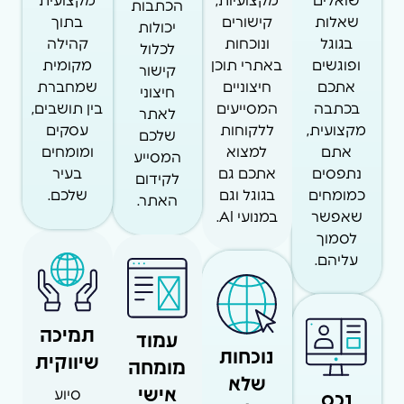
שואלים
מקצועיות,
מקצועית
הכתבות
שאלות
קישורים
בתוך
יכולות
בגוגל
ונוכחות
קהילה
לכלול
ופוגשים
באתרי תוכן
מקומית
קישור
אתכם
חיצוניים
שמחברת
חיצוני
בכתבה
המסייעים
בין תושבים,
לאתר
מקצועית,
ללקוחות
עסקים
שלכם
אתם
למצוא
ומומחים
המסייע
נתפסים
אתכם גם
בעיר
לקידום
כמומחים
בגוגל וגם
שלכם.
האתר.
שאפשר
במנועי AI.
לסמוך
עליהם.
תמיכה
עמוד
נוכחות
שיווקית
מומחה
שלא
אישי
נכס
סיוע