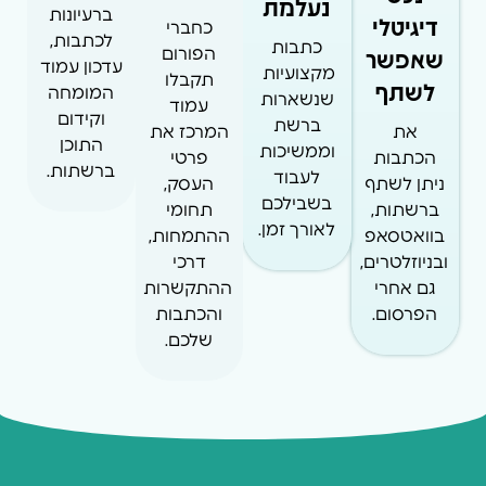
נעלמת
ברעיונות
דיגיטלי
כחברי
לכתבות,
כתבות
שאפשר
הפורום
עדכון עמוד
מקצועיות
תקבלו
לשתף
המומחה
שנשארות
עמוד
וקידום
ברשת
את
המרכז את
התוכן
וממשיכות
הכתבות
פרטי
ברשתות.
לעבוד
ניתן לשתף
העסק,
בשבילכם
ברשתות,
תחומי
לאורך זמן.
בוואטסאפ
ההתמחות,
ובניוזלטרים,
דרכי
גם אחרי
ההתקשרות
הפרסום.
והכתבות
שלכם.