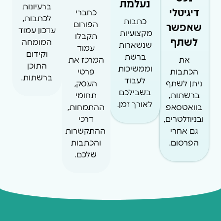
נעלמת
ברעיונות
דיגיטלי
כחברי
לכתבות,
כתבות
שאפשר
הפורום
עדכון עמוד
מקצועיות
תקבלו
לשתף
המומחה
שנשארות
עמוד
וקידום
ברשת
את
המרכז את
התוכן
וממשיכות
הכתבות
פרטי
ברשתות.
לעבוד
ניתן לשתף
העסק,
בשבילכם
ברשתות,
תחומי
לאורך זמן.
בוואטסאפ
ההתמחות,
ובניוזלטרים,
דרכי
גם אחרי
ההתקשרות
הפרסום.
והכתבות
שלכם.