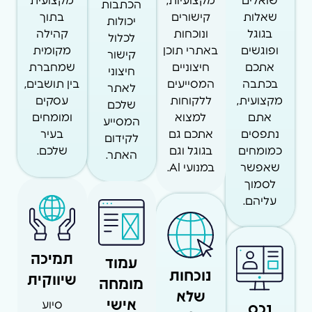
שואלים
מקצועיות,
מקצועית
הכתבות
שאלות
קישורים
בתוך
יכולות
בגוגל
ונוכחות
קהילה
לכלול
ופוגשים
באתרי תוכן
מקומית
קישור
אתכם
חיצוניים
שמחברת
חיצוני
בכתבה
המסייעים
בין תושבים,
לאתר
מקצועית,
ללקוחות
עסקים
שלכם
אתם
למצוא
ומומחים
המסייע
נתפסים
אתכם גם
בעיר
לקידום
כמומחים
בגוגל וגם
שלכם.
האתר.
שאפשר
במנועי AI.
לסמוך
עליהם.
תמיכה
עמוד
נוכחות
שיווקית
מומחה
שלא
אישי
נכס
סיוע