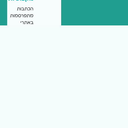
הכתבות
מתפרסמות
באתרי
החדשות
המקומיות
של
רשת
mcity
ומציגות
את
המומחיות
שלכם.
הכתבות
יכולות
להיכתב
על
ידיכם
או